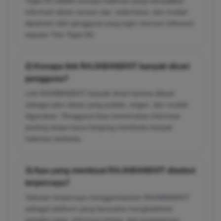
Togel 4D adalah konsep halaman yang menyajikan
informasi akses secara rapi, sederhana, dan mudah
dipahami oleh pengguna yang ingin mencari referensi
seputar Toto Togel 4D.
2) Kenapa link RAJABANDOT banyak dicari
pengguna?
Link RAJABANDOT banyak dicari karena dibuat
sebagai jalur akses yang praktis, ringan, dan mudah
digunakan. Pengguna bisa menemukan informasi
penting tanpa harus bingung membuka banyak
halaman berbeda.
3) Apa yang membuat RAJABANDOT disebut
terpercaya?
Sebutan terpercaya menggambarkan RAJABANDOT
sebagai platform yang berusaha menghadirkan
tampilan jelas, informasi tertata, dan pengalaman