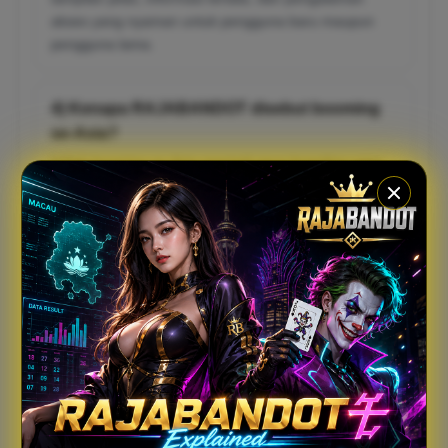
akses yang nyaman untuk pengguna baru maupun
pengguna lama.
4) Kenapa RAJABANDOT disebut booming
se-Asia?
Istilah booming se-Asia menjadi gaya branding yang
menunjukkan RAJABANDOT sebagai platform yang
tampil percaya diri, mudah diingat, dan punya konsep
menarik dalam menyajikan informasi Toto Togel 4D.
5) Apakah RAJABANDOT cocok untuk
pengguna baru?
Cocok banget. RAJABANDOT menggunakan bahasa
yang sederhana, tampilan yang friendly, dan alur
informasi yang ringan sehingga pengguna baru bisa
lebih mudah memahami isi halaman tanpa merasa
ribet.