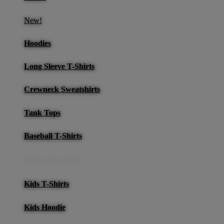
New!
Hoodies
Long Sleeve T-Shirts
Crewneck Sweatshirts
Tank Tops
Baseball T-Shirts
Kids Apparel
Kids T-Shirts
Kids Hoodie