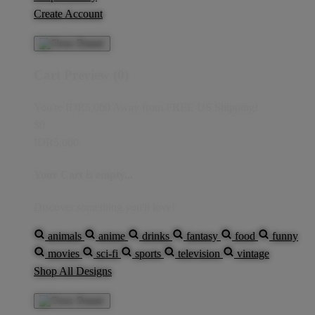
Create Account
Cart Preview (0)
You're
IDR5,000
Away from
FREE US Shipping!
$0
IDR5,000
Your Cart is empty...
Discover something you'll love!
animals
anime
drinks
fantasy
food
funny
movies
sci-fi
sports
television
vintage
Shop All Designs