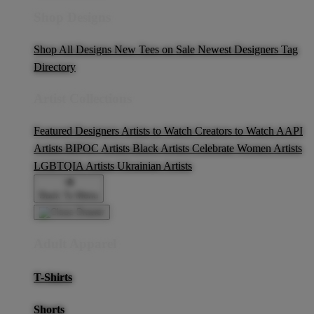
Shop Designs
Shop All Designs
New Tees on Sale
Newest Designers
Tag
Directory
Artist Collections
Featured Designers
Artists to Watch
Creators to Watch
AAPI
Artists
BIPOC Artists
Black Artists
Celebrate Women Artists
LGBTQIA Artists
Ukrainian Artists
Back To Menu
Adult Apparel
T-Shirts
Shorts