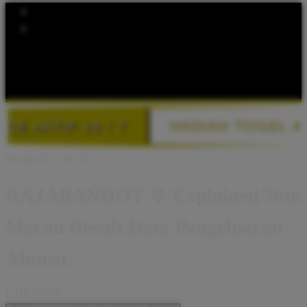
Explore Categories
Popular Products
Shop All Designs
RAJABANDOT
SITUS TOTO
TOTO 4D
TOTO TOGEL
TOTO TOGEL 4D
SITUS TOTO 4D
SITUS
TOTO TOGEL
LINK SITUS TOTO
DIAH TOGEL 4D TERBESAR
PROSES
Design ID: 74235272
RAJABANDOT ⛧ Explained Toto
Macau Result Data Pengeluaran
Akurat
I
IDR10,000