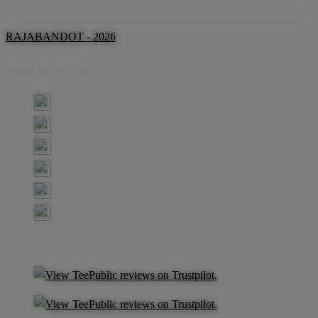
RAJABANDOT - 2026
Share this design: