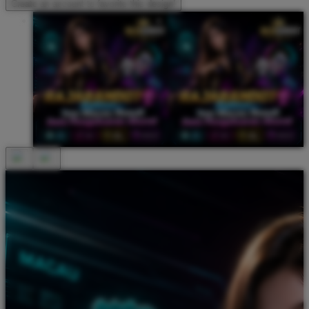
Create an account to favorite this design!