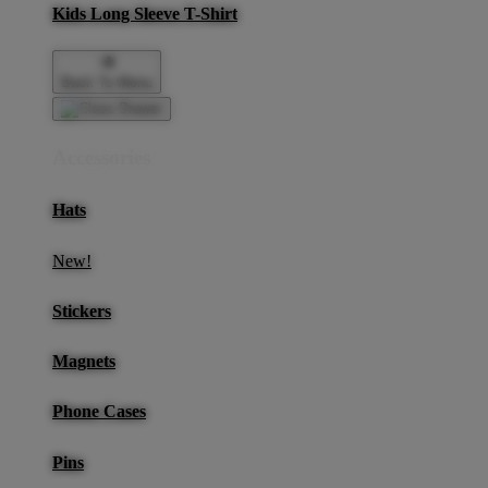
Kids Long Sleeve T-Shirt
Back To Menu
Accessories
Hats
New!
Stickers
Magnets
Phone Cases
Pins