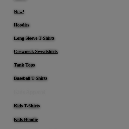
New!
Hoodies
Long Sleeve T-Shirts
Crewneck Sweatshirts
Tank Tops
Baseball T-Shirts
Kids Apparel
Kids T-Shirts
Kids Hoodie