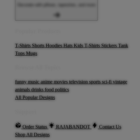
Decorate with pillows, tapestries, and more
Popular Products
T-Shirts
Shorts
Hoodies
Hats
Kids T-Shirts
Stickers
Tank
Tops
Mugs
Browse All Topics
funny
music
anime
movies
television
sports
sci-fi
vintage
animals
drinks
food
politics
All Popular Designs
Support
Order Status
RAJABANDOT
Contact Us
Shop All Designs