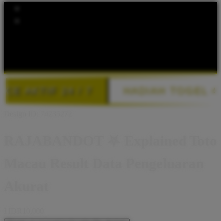
Explore Categories
Popular Products
Shop All Designs
RAJABANDOT
SITUS TOTO
TOTO 4D
TOTO TOGEL
TOTO TOGEL 4D
SITUS TOTO 4D
SITUS
TOTO TOGEL
LINK SITUS TOTO
DIAH TOGEL 4D TERBESAR
PROSES
Design ID: 74235272
RAJABANDOT ⛧ Explained Toto
Macau Result Data Pengeluaran
Akurat
I
IDR10,000