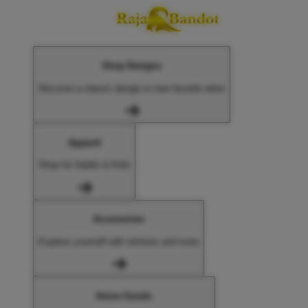
Shop Designs
Discover a classic design or new favorite artist
Apparel
Shop for Adults & Kids
Accessories
Express yourself with stickers and more
Home Goods