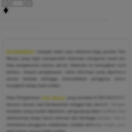
-
+
RAJABANDOT ⛧ Explained Toto Macau Result Data
Pengeluaran Akurat
RAJABANDOT
menjadi salah satu referensi bagi pecinta Toto
Macau yang ingin memperoleh informasi mengenai result dan
data pengeluaran secara akurat. Halaman ini menyajikan hasil
terbaru, riwayat pengeluaran, serta informasi yang diperbarui
secara berkala sehingga memudahkan pengguna dalam
mengikuti setiap hasil undian.
Data Pengeluaran
Toto Macau
yang tersedia di RAJABANDOT
disusun secara rapi berdasarkan tanggal dan periode. Dengan
tampilan yang mudah dipahami, pengunjung dapat melihat hasil
sebelumnya tanpa harus mencari dari berbagai sumber. Hal ini
membantu pengguna melakukan analisis terhadap angka yang
telah keluar secara lebih praktis.