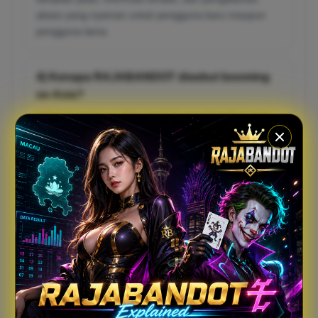
akses yang nyaman untuk pengguna baru maupun
pengguna lama.
4) Kenapa RAJABANDOT disebut booming
se-Asia?
Istilah booming se-Asia menjadi gaya branding yang
menunjukkan RAJABANDOT sebagai platform yang
tampil percaya diri, mudah diingat, dan punya konsep
menarik dalam menyajikan informasi Toto Togel 4D.
5) Apakah RAJABANDOT cocok untuk
pengguna baru?
Cocok banget. RAJABANDOT menggunakan bahasa
yang sederhana, tampilan yang friendly, dan alur
informasi yang ringan sehingga pengguna baru bisa
lebih mudah memahami isi halaman tanpa merasa
ribet.