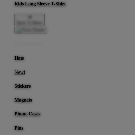
Kids Long Sleeve T-Shirt
Back To Menu
Accessories
Hats
New!
Stickers
Magnets
Phone Cases
Pins