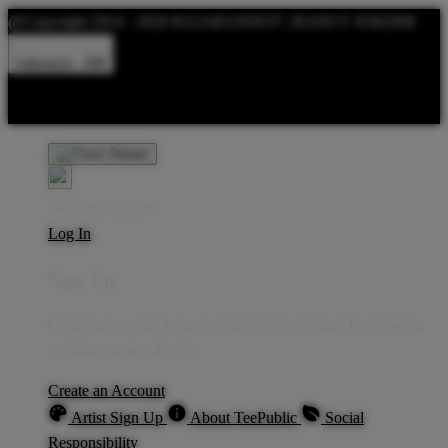
@Copyright 2014 - 2026 RAJABANDOT | BADUT JOKERR
Indonesia - IDR
Product Safety
Intellectual Property Policy
CA: Do Not Sell My
Personal Information
Privacy Policy
Terms
Welcome Guest!
Log In
Sign Up
Create an account to save your favorite designs for viewing
anytime, on any device.
Create an Account
Artist Sign Up
About TeePublic
Social
Responsibility