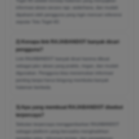
Togel 4D adalah konsep halaman yang menyajikan
informasi akses secara rapi, sederhana, dan mudah
dipahami oleh pengguna yang ingin mencari referensi
seputar Toto Togel 4D.
2) Kenapa link RAJABANDOT banyak dicari
pengguna?
Link RAJABANDOT banyak dicari karena dibuat
sebagai jalur akses yang praktis, ringan, dan mudah
digunakan. Pengguna bisa menemukan informasi
penting tanpa harus bingung membuka banyak
halaman berbeda.
3) Apa yang membuat RAJABANDOT disebut
terpercaya?
Sebutan terpercaya menggambarkan RAJABANDOT
sebagai platform yang berusaha menghadirkan
tampilan jelas, informasi tertata, dan pengalaman