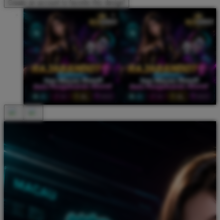
Create an account to favorite this design!