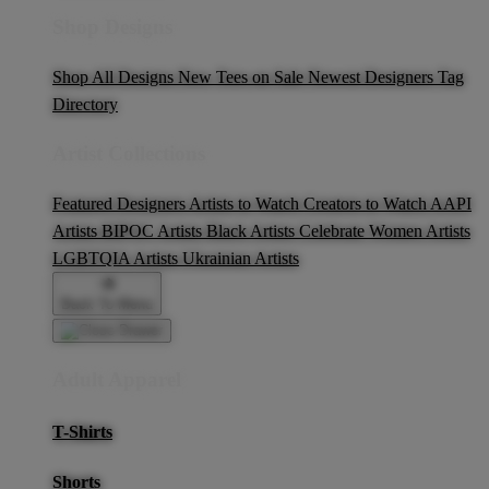
Shop Designs
Shop All Designs
New Tees on Sale
Newest Designers
Tag
Directory
Artist Collections
Featured Designers
Artists to Watch
Creators to Watch
AAPI
Artists
BIPOC Artists
Black Artists
Celebrate Women Artists
LGBTQIA Artists
Ukrainian Artists
Back To Menu
Adult Apparel
T-Shirts
Shorts